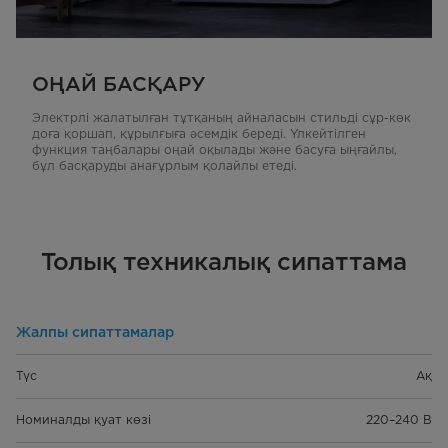
ОҢАЙ БАСҚАРУ
Электрлі жалатылған тұтқаның айналасын стильді сұр-көк
доға қоршап, құрылғыға әсемдік береді. Үлкейтілген
функция таңбалары оңай оқылады және басуға ыңғайлы,
бұл басқаруды анағұрлым қолайлы етеді.
Толық техникалық сипаттама
Жалпы сипаттамалар
Түс
Ақ
Номиналды қуат көзі
220–240 В