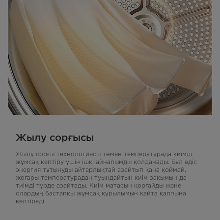
Жылу сорғысы
Жылу сорғы технологиясы төмен температурада киімді
жұмсақ кептіру үшін ішкі айналымды қолданады. Бұл әдіс
энергия тұтынуды айтарлықтай азайтып қана қоймай,
жоғары температурадан туындайтын киім зақымын да
тиімді түрде азайтады. Киім матасын қорғайды және
олардың бастапқы жұмсақ құрылымын қайта қалпына
келтіреді.