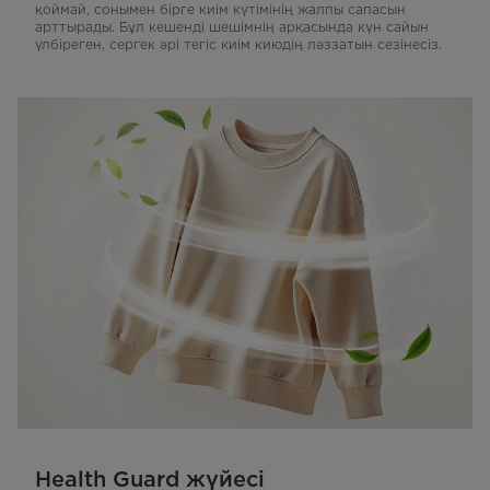
қоймай, сонымен бірге киім күтімінің жалпы сапасын
арттырады. Бұл кешенді шешімнің арқасында күн сайын
үлбіреген, сергек әрі тегіс киім киюдің ләззатын сезінесіз.
Health Guard жүйесі