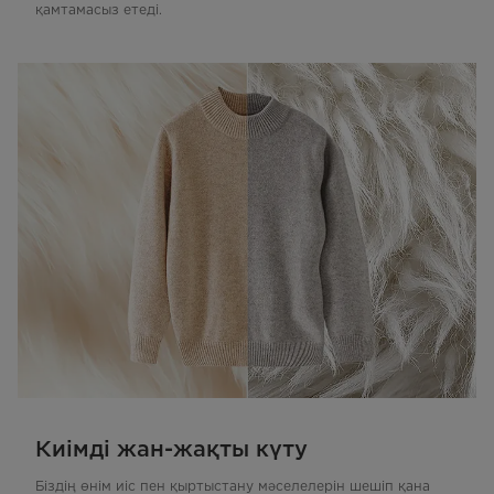
қамтамасыз етеді.
Киімді жан-жақты күту
Біздің өнім иіс пен қыртыстану мәселелерін шешіп қана