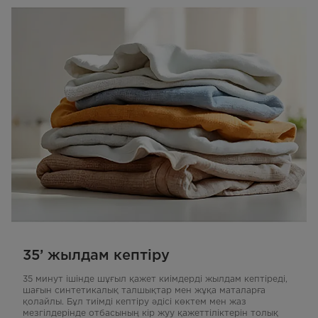
35’ жылдам кептіру
35 минут ішінде шұғыл қажет киімдерді жылдам кептіреді,
шағын синтетикалық талшықтар мен жұқа маталарға
қолайлы. Бұл тиімді кептіру әдісі көктем мен жаз
мезгілдерінде отбасының кір жуу қажеттіліктерін толық