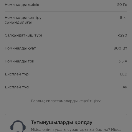
Номиналды жиілік
50 Гц
Номиналды кептіру
8 кг
сыйымдылығы
Салқындатқыш түрі
R290
Номиналды қуат
800 Вт
Номиналды ток
3.5 А
Дисплей түрі
LED
Дисплей түсі
Ақ
Кептіру түрі
Конденсациялық
Барлық сипаттамаларды кеңейтіңіз
Кептіруді басқару
Электрондық
Тұтынушыларды қолдау
Ішкі жарықтандыру
иә
Midea өнімі туралы сұрақтарыңыз бар ма? Midea