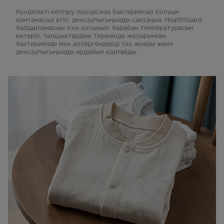
Күнделікті кептіру процесінің бактериясыз болуын
қамтамасыз етіп, денсаулығыңызды сақтаңыз. HealthGuard
бағдарламасын іске қосыңыз: барабан температурасын
көтеріп, талшықтардың тереңінде жасырынған
бактериялар мен аллергендерді тез жояды және
денсаулығыңызды әрдайым қорғайды.