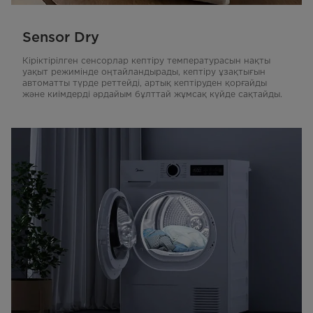
Sensor Dry
Кіріктірілген сенсорлар кептіру температурасын нақты
уақыт режимінде оңтайландырады, кептіру ұзақтығын
автоматты түрде реттейді, артық кептіруден қорғайды
және киімдерді әрдайым бұлттай жұмсақ күйде сақтайды.