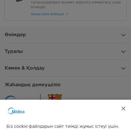
тұтынушыларға қызмет көрсету көмектесу үшін
Штекер түрі
осында!
Еуро-вилка
Анықтама алыңыз
Қуат сымының ұзындығы
1.5 М
Мөлдір терезелер
ЖОҚ
Өнімдер
Есікті кері орнату
ЖОҚ
Туралы
Дыбыстық сигнал
иә
Көмек & Қолдау
Ақауды көрсету дисплейі
иә
(индикатор)
Жаһандық демеушілік
БАЛАЛАРДАН ҚОРҒАУ ҚҰЛПЫ
иә
Автоматты сезгіш электронды
иә
басқару
Ішкі барабан материалы
Мырыш
Біз cookie файлдарын сайт тиімді жұмыс істеуі үшін,