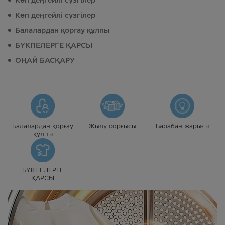
Көп деңгейлі сүзгілер
Көп деңгейлі сүзгілер
Балалардан қорғау құлпы
БҮКПЕЛЕРГЕ ҚАРСЫ
ОҢАЙ БАСҚАРУ
Балалардан қорғау
Жылу сорғысы
Барабан жарығы
құлпы
БҮКПЕЛЕРГЕ
ҚАРСЫ