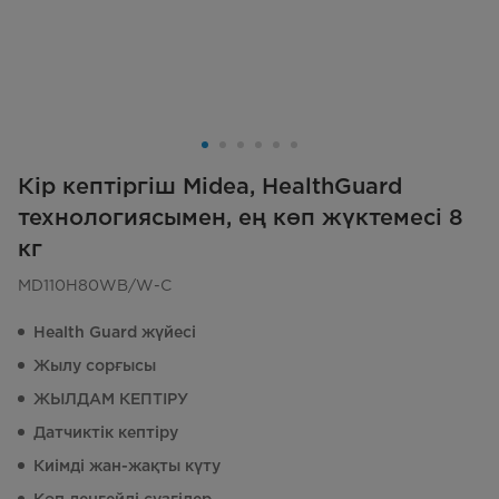
Кір кептіргіш Midea, HealthGuard
технологиясымен, ең көп жүктемесі 8
кг
MD110H80WB/W-C
Health Guard жүйесі
Жылу сорғысы
ЖЫЛДАМ КЕПТІРУ
Датчиктік кептіру
Киімді жан-жақты күту