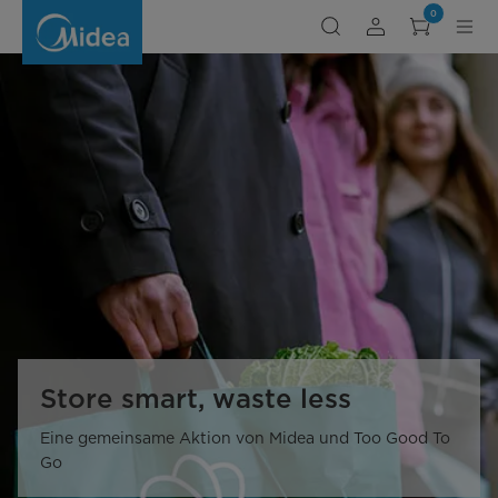
Store
0
smart,
waste
less
Store smart, waste less
Eine gemeinsame Aktion von Midea und Too Good To
Go