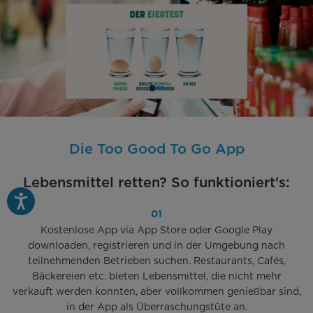
Meal Prep Tipps für schnelle
Meal Prep Tipps für schnelle
Sommerrezepte
Sommerrezepte
Mit vorgekochten Gerichten Zeit sparen und
Mit vorgekochten Gerichten Zeit sparen und
genießen
genießen
Mehr dazu...
Mehr dazu...
Die Too Good To Go App
Lebensmittel retten? So funktioniert's:
01
Kostenlose App via App Store oder Google Play
downloaden, registrieren und in der Umgebung nach
teilnehmenden Betrieben suchen. Restaurants, Cafés,
Bäckereien etc. bieten Lebensmittel, die nicht mehr
verkauft werden konnten, aber vollkommen genießbar sind,
in der App als Überraschungstüte an.