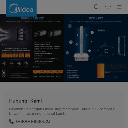
Air
purification
Hubungi Kami
Layanan Pelanggan Midea siap membantu Anda. Klik tombol di
bawah untuk menghubungi kami.
0-800-1-888-523