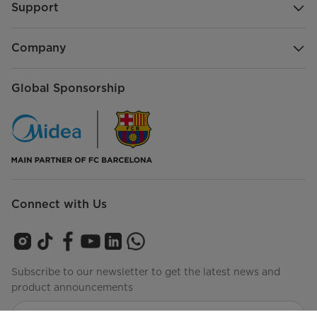
Support
Company
Global Sponsorship
Connect with Us
Subscribe to our newsletter to get the latest news and
product announcements