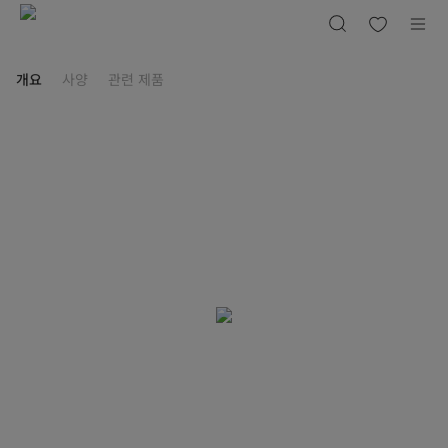
마
이
디
어
대
용
개요
사양
관련 제품
량
컨
벤
셔
널
오
븐
35L