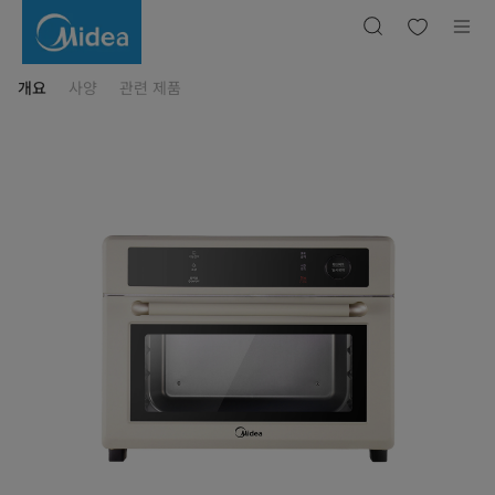
마
이
디
어
프
리
개요
사양
관련 제품
미
엄
대
용
량
에
어
프
라
이
어
13
가
지
조
리
기
능
스
테
인
리
스
열
선
컨
베
션
25L