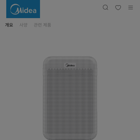
마
이
디
어
공
기
개요
사양
관련 제품
청
정
기
50
㎡