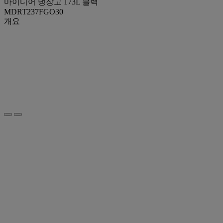
마이디어 냉장고 173L 블랙
MDRT237FGO30
개요